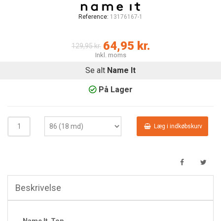
Reference:
13176167-1
64,95 kr.
129,95 kr.
Inkl. moms
Se alt
Name It
På Lager
Læg i indkøbskurv
Beskrivelse
Name It Top
.