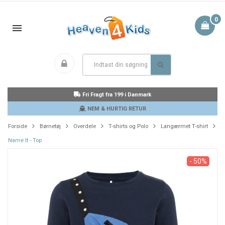
0
Fri Fragt fra 199 i Danmark
NEM & HURTIG RETUR
Forside
Børnetøj
Overdele
T-shirts og Polo
Langærmet T-shirt
Name It - Top
- 50%