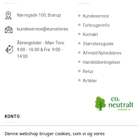
Nørregade 100, Brørup
Kundeservice
Forbrugerinfo
kundeservice@eurostores.dk
Kontakt
Åbningstider - Man-Tors:
Størrelsesguide
9:00 - 16:00 & Fre: 9:00 -
Afmeld Nyhedsbrev
14:00
Handelsbetingelser
Retur
Artikler
KONTO
Denne webshop bruger cookies, som vi og vores
Min konto
Ordrehistorik