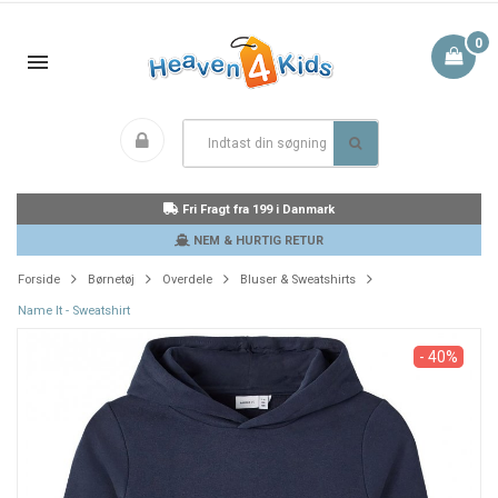
0
Fri Fragt fra 199 i Danmark
NEM & HURTIG RETUR
Forside
Børnetøj
Overdele
Bluser & Sweatshirts
Name It - Sweatshirt
- 40%