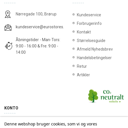
Nørregade 100, Brørup
Kundeservice
Forbrugerinfo
kundeservice@eurostores.dk
Kontakt
Åbningstider - Man-Tors:
Størrelsesguide
9:00 - 16:00 & Fre: 9:00 -
Afmeld Nyhedsbrev
14:00
Handelsbetingelser
Retur
Artikler
KONTO
Denne webshop bruger cookies, som vi og vores
Min konto
Ordrehistorik