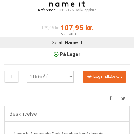
Reference:
13192126-DarkSapphire
107,95 kr.
179,95 kr.
Inkl. moms
Se alt
Name It
På Lager
Læg i indkøbskurv
Beskrivelse
Name It Sweatshirt Dark Sapphire har følgende