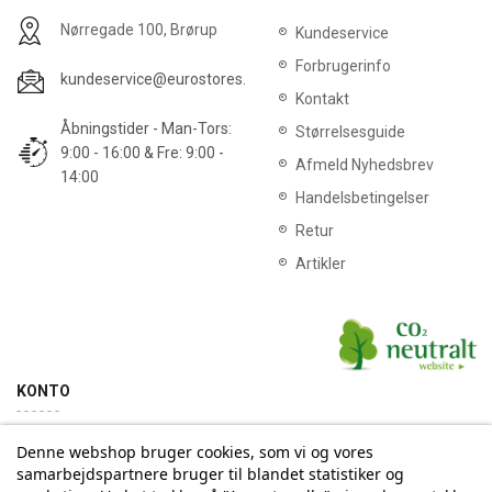
Nørregade 100, Brørup
Kundeservice
Forbrugerinfo
kundeservice@eurostores.dk
Kontakt
Åbningstider - Man-Tors:
Størrelsesguide
9:00 - 16:00 & Fre: 9:00 -
Afmeld Nyhedsbrev
14:00
Handelsbetingelser
Retur
Artikler
KONTO
Denne webshop bruger cookies, som vi og vores
Min konto
Ordrehistorik
samarbejdspartnere bruger til blandet statistiker og