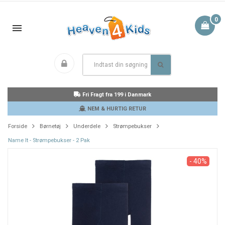
0
Fri Fragt fra 199 i Danmark
NEM & HURTIG RETUR
Forside
Børnetøj
Underdele
Strømpebukser
Name It - Strømpebukser - 2 Pak
- 40%