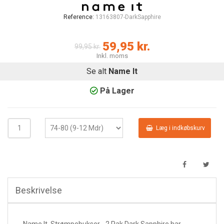
Reference:
13163807-DarkSapphire
59,95 kr.
99,95 kr.
Inkl. moms
Se alt
Name It
På Lager
Læg i indkøbskurv
Beskrivelse
Name It Strømpebukser - 2 Pak Dark Sapphire har