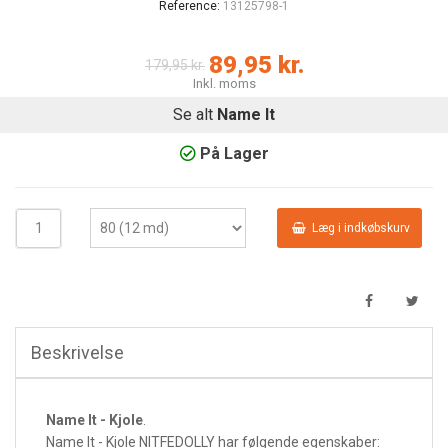
Reference:
13125798-1
89,95 kr.
179,95 kr.
Inkl. moms
Se alt
Name It
På Lager
Læg i indkøbskurv
Beskrivelse
Name It - Kjole
.
Name It - Kjole NITFEDOLLY har følgende egenskaber: