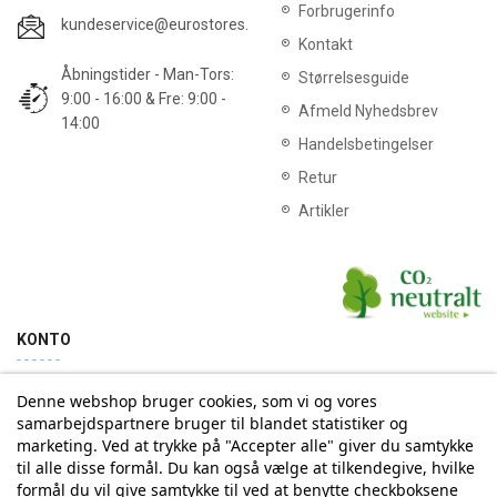
Forbrugerinfo
kundeservice@eurostores.dk
Kontakt
Åbningstider - Man-Tors:
Størrelsesguide
9:00 - 16:00 & Fre: 9:00 -
Afmeld Nyhedsbrev
14:00
Handelsbetingelser
Retur
Artikler
KONTO
Denne webshop bruger cookies, som vi og vores
Min konto
Ordrehistorik
samarbejdspartnere bruger til blandet statistiker og
marketing. Ved at trykke på "Accepter alle" giver du samtykke
til alle disse formål. Du kan også vælge at tilkendegive, hvilke
Tilmelding til Nyhedsbrev
formål du vil give samtykke til ved at benytte checkboksene