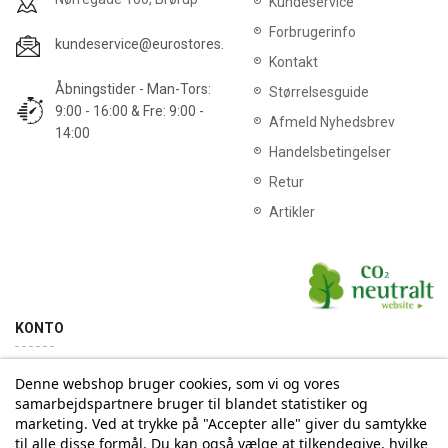
Kundeservice
Forbrugerinfo
kundeservice@eurostores.dk
Kontakt
Åbningstider - Man-Tors:
Størrelsesguide
9:00 - 16:00 & Fre: 9:00 -
Afmeld Nyhedsbrev
14:00
Handelsbetingelser
Retur
Artikler
KONTO
Denne webshop bruger cookies, som vi og vores
Min konto
Ordrehistorik
samarbejdspartnere bruger til blandet statistiker og
marketing. Ved at trykke på "Accepter alle" giver du samtykke
til alle disse formål. Du kan også vælge at tilkendegive, hvilke