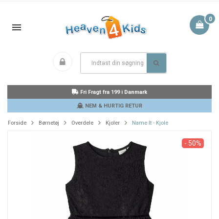
0
Fri Fragt fra 199 i Danmark
NEM & HURTIG RETUR
Forside
Børnetøj
Overdele
Kjoler
Name It - Kjole
- 50%