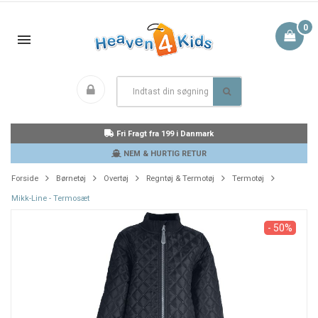
0
Fri Fragt fra 199 i Danmark
NEM & HURTIG RETUR
Forside
Børnetøj
Overtøj
Regntøj & Termotøj
Termotøj
Mikk-Line - Termosæt
- 50%