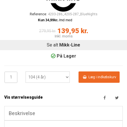
Reference:
4203-286_4205-287_BlueNights
139,95 kr.
279,95 kr.
Inkl. moms
Se alt
Mikk-Line
På Lager
Læg i indkøbskurv
Vis størrelsesguide
Beskrivelse