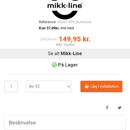
Reference:
50037-478_Burlwood
149,95 kr.
249,95 kr.
Inkl. moms
Se alt
Mikk-Line
På Lager
Læg i indkøbskurv
Beskrivelse