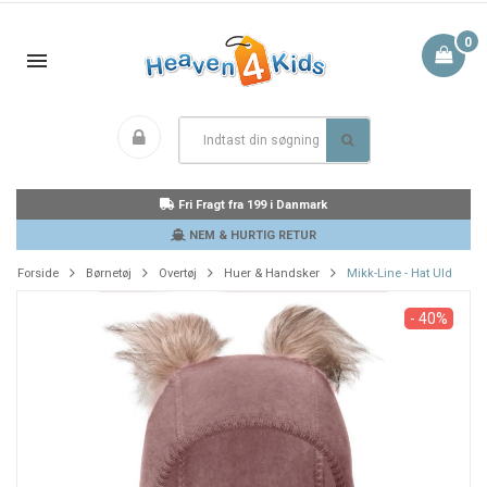
0
Fri Fragt fra 199 i Danmark
NEM & HURTIG RETUR
Forside
Børnetøj
Overtøj
Huer & Handsker
Mikk-Line - Hat Uld
- 40%