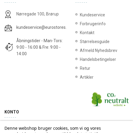
Nørregade 100, Brørup
Kundeservice
Forbrugerinfo
kundeservice@eurostores.dk
Kontakt
Åbningstider - Man-Tors:
Størrelsesguide
9:00 - 16:00 & Fre: 9:00 -
Afmeld Nyhedsbrev
14:00
Handelsbetingelser
Retur
Artikler
KONTO
Denne webshop bruger cookies, som vi og vores
Min konto
Ordrehistorik