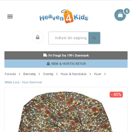
0
Fri Fragt fra 199 i Danmark
NEM & HURTIG RETUR
Forside
Børnetøj
Overtøj
Huer & Handsker
Huer
Mikk-Line - Hue Sommer
- 40%