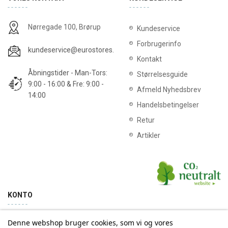
Nørregade 100, Brørup
Kundeservice
Forbrugerinfo
kundeservice@eurostores.dk
Kontakt
Åbningstider - Man-Tors:
Størrelsesguide
9:00 - 16:00 & Fre: 9:00 -
Afmeld Nyhedsbrev
14:00
Handelsbetingelser
Retur
Artikler
KONTO
Denne webshop bruger cookies, som vi og vores
Min konto
Ordrehistorik