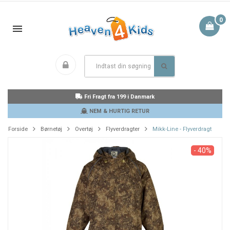
0
Fri Fragt fra 199 i Danmark
NEM & HURTIG RETUR
Forside
Børnetøj
Overtøj
Flyverdragter
Mikk-Line - Flyverdragt
- 40%