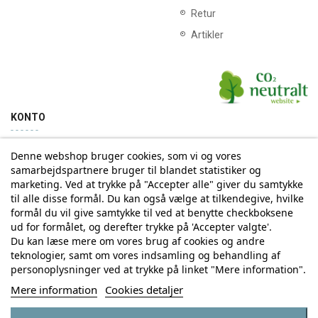
Retur
Artikler
KONTO
Denne webshop bruger cookies, som vi og vores
Min konto
Ordrehistorik
samarbejdspartnere bruger til blandet statistiker og
marketing. Ved at trykke på "Accepter alle" giver du samtykke
til alle disse formål. Du kan også vælge at tilkendegive, hvilke
Tilmelding til Nyhedsbrev
formål du vil give samtykke til ved at benytte checkboksene
ud for formålet, og derefter trykke på 'Accepter valgte'.
Vi deler aldrig din email-adresse med tredjepart
Du kan læse mere om vores brug af cookies og andre
teknologier, samt om vores indsamling og behandling af
personoplysninger ved at trykke på linket "Mere information".
Tilmeld
Mere information
Cookies detaljer