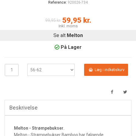
Reference:
920026-734
59,95 kr.
99,95 kr.
Inkl. moms
Se alt
Melton
På Lager
Læg i indkøbskurv
Beskrivelse
Melton - Strømpebukser
.
Melton - Strømpebukser Bamboo har følgende