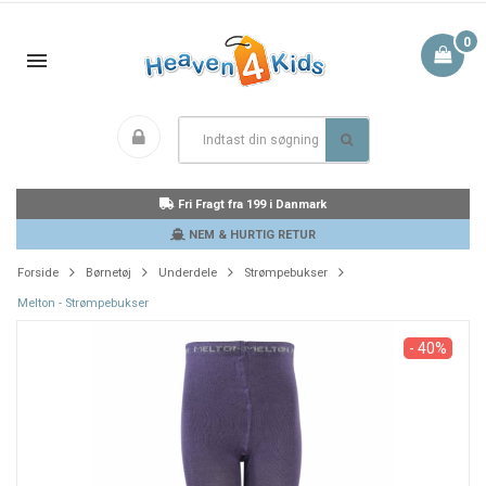
0
Fri Fragt fra 199 i Danmark
NEM & HURTIG RETUR
Forside
Børnetøj
Underdele
Strømpebukser
Melton - Strømpebukser
- 40%