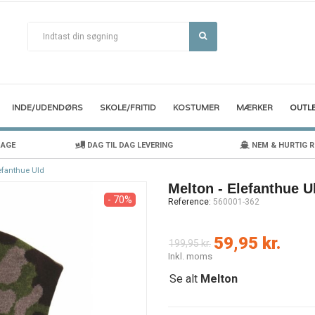
INDE/UDENDØRS
SKOLE/FRITID
KOSTUMER
MÆRKER
OUTL
DAGE
DAG TIL DAG LEVERING
NEM & HURTIG 
lefanthue Uld
Melton - Elefanthue U
- 70%
Reference:
560001-362
59,95 kr.
199,95 kr.
Inkl. moms
Se alt
Melton