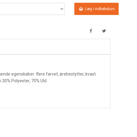
Læg i indkøbskurv
ende egenskaber: flere farvet, ørebestytter, kvast.
i 30% Polyester, 70% Uld