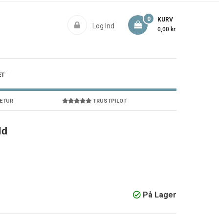
0
KURV
Log Ind
0,00 kr.
ET
RETUR
TRUSTPILOT
ld
På Lager