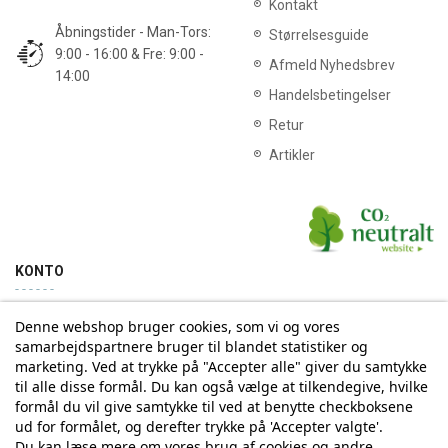
Kontakt
Åbningstider - Man-Tors:
Størrelsesguide
9:00 - 16:00 & Fre: 9:00 -
Afmeld Nyhedsbrev
14:00
Handelsbetingelser
Retur
Artikler
KONTO
Denne webshop bruger cookies, som vi og vores
Min konto
Ordrehistorik
samarbejdspartnere bruger til blandet statistiker og
marketing. Ved at trykke på "Accepter alle" giver du samtykke
til alle disse formål. Du kan også vælge at tilkendegive, hvilke
Tilmelding til Nyhedsbrev
formål du vil give samtykke til ved at benytte checkboksene
ud for formålet, og derefter trykke på 'Accepter valgte'.
Vi deler aldrig din email-adresse med tredjepart
Du kan læse mere om vores brug af cookies og andre