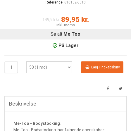
Reference:
610152-8510
89,95 kr.
149,95 kr.
Inkl. moms
Se alt
Me Too
På Lager
Læg i indkøbskurv
Beskrivelse
Me-Too - Bodystocking
.
Me-Too - Bodystocking har følgende egenskaber: