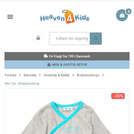
0
Fri Fragt fra 199 i Danmark
NEM & HURTIG RETUR
Forside
Børnetøj
Undertøj & Nattøj
Bodystockings
Me-Too - Bodystocking
- 40%