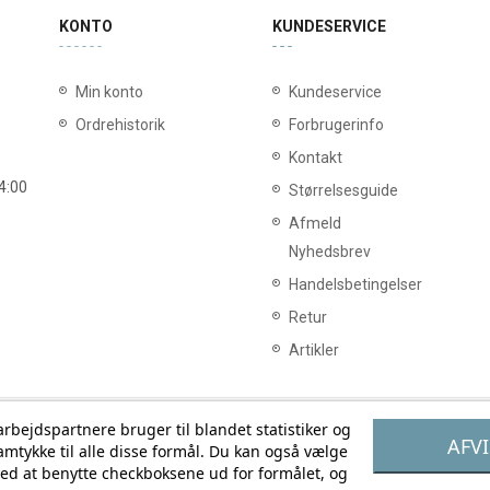
KONTO
KUNDESERVICE
Min konto
Kundeservice
Ordrehistorik
Forbrugerinfo
Kontakt
14:00
Størrelsesguide
Afmeld
Nyhedsbrev
Handelsbetingelser
Retur
Artikler
bejdspartnere bruger til blandet statistiker og
AFVI
amtykke til alle disse formål. Du kan også vælge
rt
l ved at benytte checkboksene ud for formålet, og