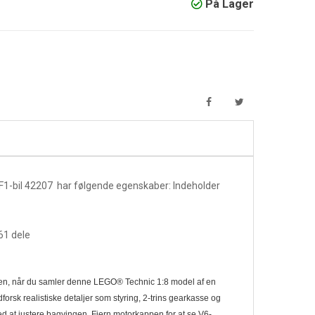
På Lager
F1-bil 42207 har følgende egenskaber: Indeholder
61 dele
n, når du samler denne LEGO® Technic 1:8 model af en
dforsk realistiske detaljer som styring, 2-trins gearkasse og
ed at justere bagvingen. Fjern motorkappen for at se V6-