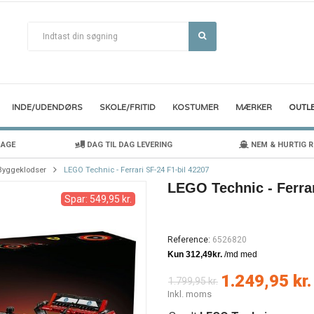
INDE/UDENDØRS
SKOLE/FRITID
KOSTUMER
MÆRKER
OUTL
DAGE
DAG TIL DAG LEVERING
NEM & HURTIG 
Byggeklodser
LEGO Technic - Ferrari SF-24 F1-bil 42207
LEGO Technic - Ferrar
Spar: 549,95 kr.
Reference:
6526820
1.249,95 kr.
1.799,95 kr.
Inkl. moms