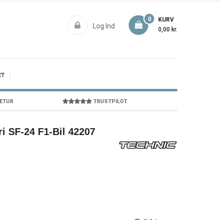
0
KURV
Log Ind
0,00 kr.
ET
RETUR
TRUSTPILOT
i SF-24 F1-Bil 42207