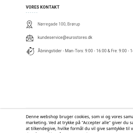
VORES KONTAKT
Nørregade 100, Brørup
kundeservice@eurostores.dk
Åbningstider - Man-Tors: 9:00 - 16:00 & Fre: 9:00 - 
Denne webshop bruger cookies, som vi og vores samar
Tilmelding til Nyhedsbrev
marketing. Ved at trykke på "Accepter alle" giver du s
Vi deler aldrig din email-adresse med tredjepa
at tilkendegive, hvilke formål du vil give samtykke ti