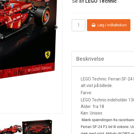
Se alt
LEGO Technic
Læg i indkøbskurv
Beskrivelse
LEGO Technic Ferrari SF-24 
alt vist på billede.
Farve:
LEGO Technic indeholder 13
Alder fra 18
Køn: Unisex
Mærk spændingen fra racerbane
Ferrari SF-24 F1-bil til voksne. U
dæk med print. Aktivér dit DRS v