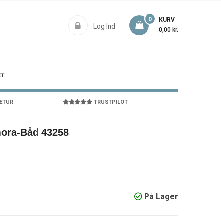
0
KURV
Log Ind
0,00 kr.
ET
RETUR
TRUSTPILOT
ora-Båd 43258
På Lager