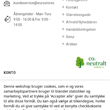
Forbrugerinfo
kundeservice@eurostores.dk
Kontakt
Åbningstider - Man-Tors:
Størrelsesguide
9:00 - 16:00 & Fre: 9:00 -
Afmeld Nyhedsbrev
14:00
Handelsbetingelser
Retur
Artikler
KONTO
Denne webshop bruger cookies, som vi og vores
Min konto
Ordrehistorik
samarbejdspartnere bruger til blandet statistiker og
marketing. Ved at trykke på "Accepter alle" giver du samtykke
til alle disse formål. Du kan også vælge at tilkendegive, hvilke
Tilmelding til Nyhedsbrev
formål du vil give samtykke til ved at benytte checkboksene