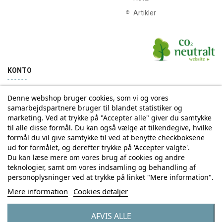
Artikler
KONTO
Denne webshop bruger cookies, som vi og vores
Min konto
Ordrehistorik
samarbejdspartnere bruger til blandet statistiker og
marketing. Ved at trykke på "Accepter alle" giver du samtykke
til alle disse formål. Du kan også vælge at tilkendegive, hvilke
Tilmelding til Nyhedsbrev
formål du vil give samtykke til ved at benytte checkboksene
ud for formålet, og derefter trykke på 'Accepter valgte'.
Vi deler aldrig din email-adresse med tredjepart
Du kan læse mere om vores brug af cookies og andre
teknologier, samt om vores indsamling og behandling af
personoplysninger ved at trykke på linket "Mere information".
Tilmeld
Mere information
Cookies detaljer
AFVIS ALLE