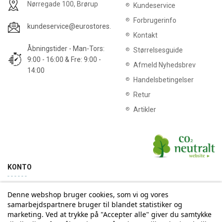
Nørregade 100, Brørup
Kundeservice
Forbrugerinfo
kundeservice@eurostores.dk
Kontakt
Åbningstider - Man-Tors:
Størrelsesguide
9:00 - 16:00 & Fre: 9:00 -
Afmeld Nyhedsbrev
14:00
Handelsbetingelser
Retur
Artikler
KONTO
Denne webshop bruger cookies, som vi og vores
Min konto
Ordrehistorik
samarbejdspartnere bruger til blandet statistiker og
marketing. Ved at trykke på "Accepter alle" giver du samtykke