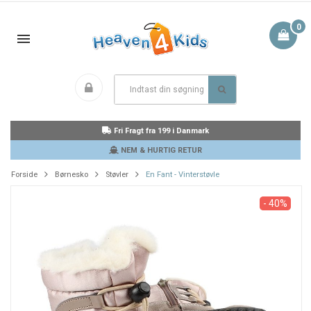
0
Fri Fragt fra 199 i Danmark
NEM & HURTIG RETUR
Forside
Børnesko
Støvler
En Fant - Vinterstøvle
- 40%