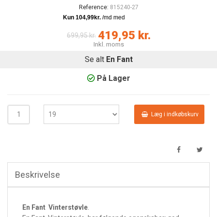
Reference:
815240-27
419,95 kr.
699,95 kr.
Inkl. moms
Se alt
En Fant
På Lager
Læg i indkøbskurv
Beskrivelse
En Fant Vinterstøvle
.