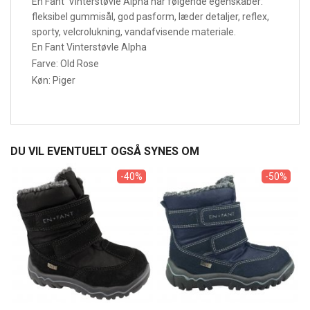
En Fant Vinterstøvle Alpha har følgende egenskaber:
fleksibel gummisål, god pasform, læder detaljer, reflex,
sporty, velcrolukning, vandafvisende materiale.
En Fant Vinterstøvle Alpha
Farve: Old Rose
Køn: Piger
DU VIL EVENTUELT OGSÅ SYNES OM
-40%
-50%