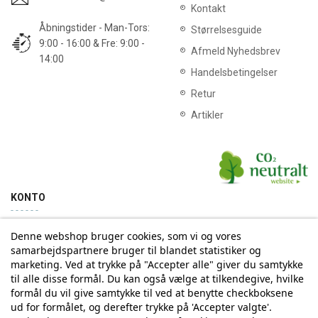
Kontakt
Åbningstider - Man-Tors:
Størrelsesguide
9:00 - 16:00 & Fre: 9:00 -
Afmeld Nyhedsbrev
14:00
Handelsbetingelser
Retur
Artikler
KONTO
Denne webshop bruger cookies, som vi og vores
Min konto
Ordrehistorik
samarbejdspartnere bruger til blandet statistiker og
marketing. Ved at trykke på "Accepter alle" giver du samtykke
til alle disse formål. Du kan også vælge at tilkendegive, hvilke
Tilmelding til Nyhedsbrev
formål du vil give samtykke til ved at benytte checkboksene
ud for formålet, og derefter trykke på 'Accepter valgte'.
Vi deler aldrig din email-adresse med tredjepart