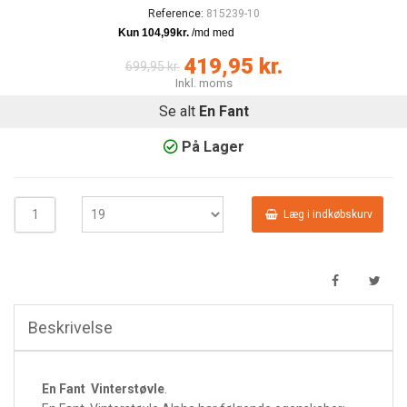
Reference:
815239-10
419,95 kr.
699,95 kr.
Inkl. moms
Se alt
En Fant
På Lager
Læg i indkøbskurv
Beskrivelse
En Fant Vinterstøvle
.