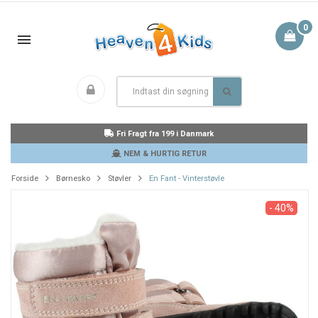
0
Fri Fragt fra 199 i Danmark
NEM & HURTIG RETUR
Forside
Børnesko
Støvler
En Fant - Vinterstøvle
- 40%