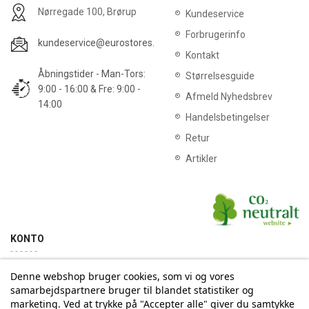
Nørregade 100, Brørup
Kundeservice
Forbrugerinfo
kundeservice@eurostores.dk
Kontakt
Åbningstider - Man-Tors:
Størrelsesguide
9:00 - 16:00 & Fre: 9:00 -
Afmeld Nyhedsbrev
14:00
Handelsbetingelser
Retur
Artikler
KONTO
Denne webshop bruger cookies, som vi og vores
Min konto
Ordrehistorik
samarbejdspartnere bruger til blandet statistiker og
marketing. Ved at trykke på "Accepter alle" giver du samtykke