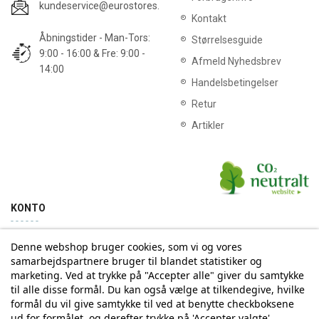
kundeservice@eurostores.dk
Kontakt
Åbningstider - Man-Tors:
Størrelsesguide
9:00 - 16:00 & Fre: 9:00 -
Afmeld Nyhedsbrev
14:00
Handelsbetingelser
Retur
Artikler
KONTO
Denne webshop bruger cookies, som vi og vores
Min konto
Ordrehistorik
samarbejdspartnere bruger til blandet statistiker og
marketing. Ved at trykke på "Accepter alle" giver du samtykke
til alle disse formål. Du kan også vælge at tilkendegive, hvilke
Tilmelding til Nyhedsbrev
formål du vil give samtykke til ved at benytte checkboksene
ud for formålet, og derefter trykke på 'Accepter valgte'.
Vi deler aldrig din email-adresse med tredjepart