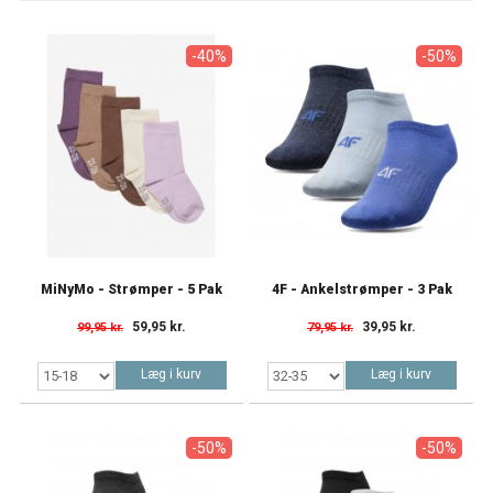
-40%
-50%
MiNyMo - Strømper - 5 Pak
4F - Ankelstrømper - 3 Pak
59,95 kr.
39,95 kr.
99,95 kr.
79,95 kr.
Læg i kurv
Læg i kurv
-50%
-50%