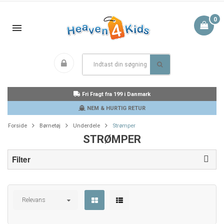
0
Fri Fragt fra 199 i Danmark
NEM & HURTIG RETUR
Forside
Børnetøj
Underdele
Strømper
STRØMPER
Filter
Relevans