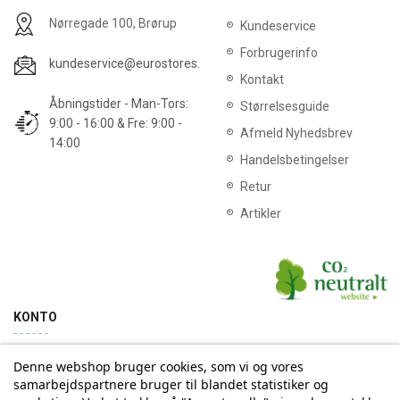
Nørregade 100, Brørup
Kundeservice
Forbrugerinfo
kundeservice@eurostores.dk
Kontakt
Åbningstider - Man-Tors:
Størrelsesguide
9:00 - 16:00 & Fre: 9:00 -
Afmeld Nyhedsbrev
14:00
Handelsbetingelser
Retur
Artikler
KONTO
Denne webshop bruger cookies, som vi og vores
Min konto
Ordrehistorik
samarbejdspartnere bruger til blandet statistiker og