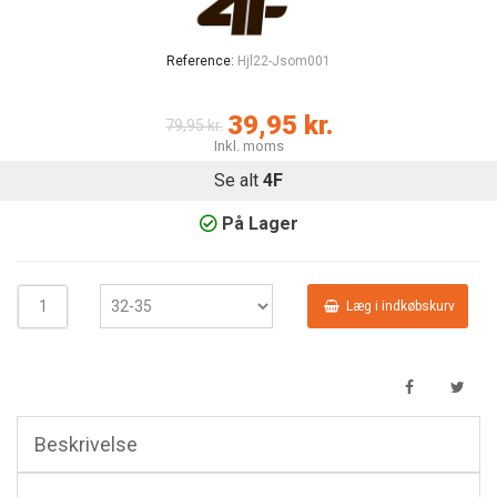
Reference:
Hjl22-Jsom001
39,95 kr.
79,95 kr.
Inkl. moms
Se alt
4F
På Lager
Læg i indkøbskurv
Beskrivelse