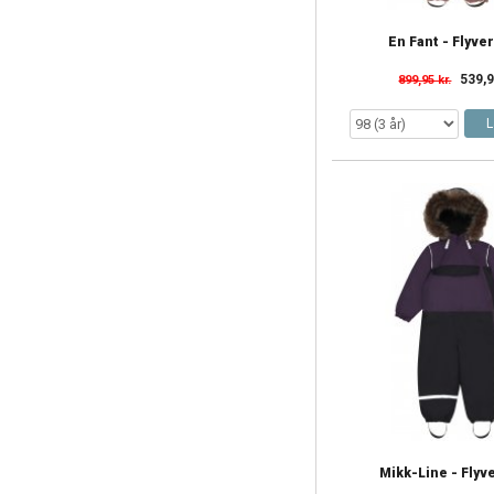
En Fant - Flyve
539,9
899,95 kr.
L
Mikk-Line - Flyv