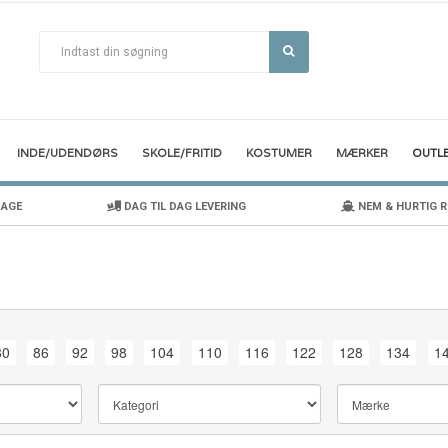
INDE/UDENDØRS
SKOLE/FRITID
KOSTUMER
MÆRKER
OUTL
DAGE
DAG TIL DAG LEVERING
NEM & HURTIG 
80
86
92
98
104
110
116
122
128
134
1