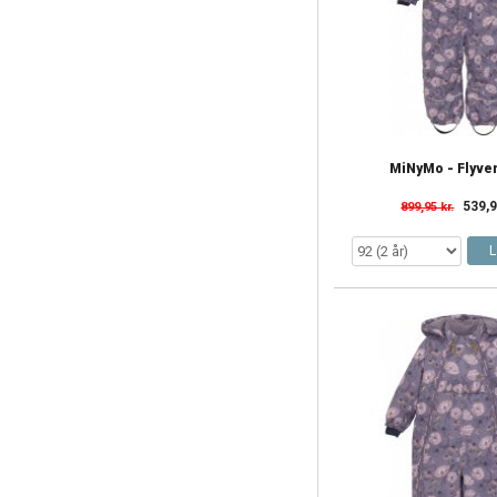
MiNyMo - Flyve
539,9
899,95 kr.
L