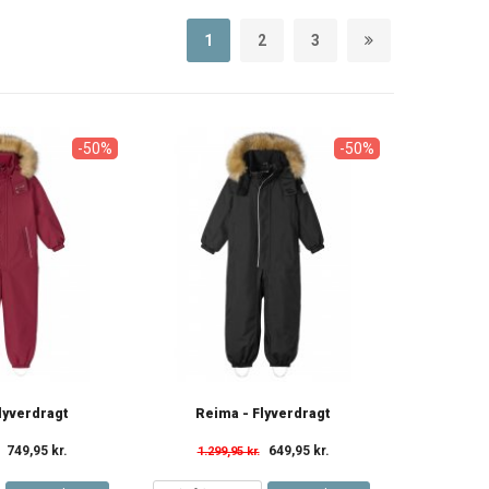
1
2
3
-50%
-50%
lyverdragt
Reima - Flyverdragt
749,95 kr.
649,95 kr.
1.299,95 kr.