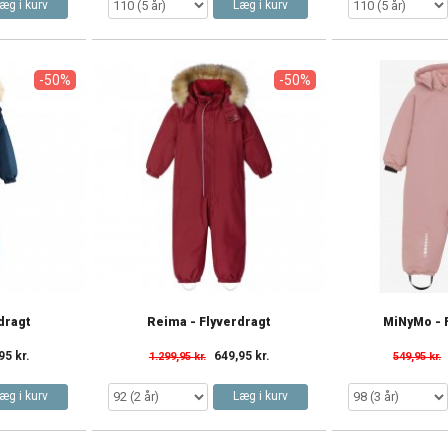
æg i kurv
Læg i kurv
-50%
-50%
dragt
Reima - Flyverdragt
MiNyMo - 
95 kr.
649,95 kr.
1.299,95 kr.
549,95 kr.
æg i kurv
Læg i kurv