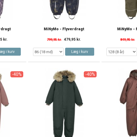
rdragt
MiNyMo - Flyverdragt
MiNyMo - 
5 kr.
479,95 kr.
799,95 kr.
849,95 kr.
æg i kurv
Læg i kurv
-40%
-40%