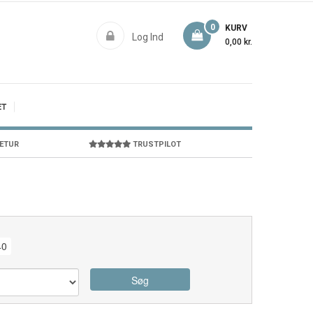
0
KURV
Log Ind
0,00 kr.
ET
RETUR
TRUSTPILOT
40
Søg