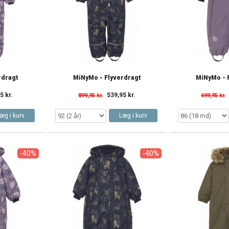
rdragt
MiNyMo - Flyverdragt
MiNyMo - 
5 kr.
539,95 kr.
899,95 kr.
699,95 kr.
æg i kurv
Læg i kurv
-40%
-40%