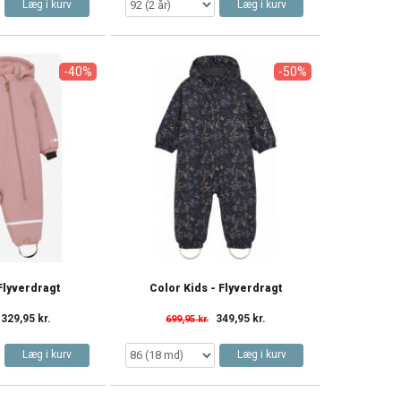
Læg i kurv
Læg i kurv
-40%
-50%
Flyverdragt
Color Kids - Flyverdragt
329,95 kr.
349,95 kr.
699,95 kr.
Læg i kurv
Læg i kurv