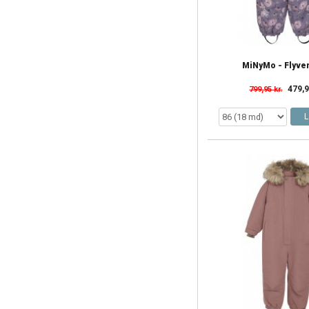
MiNyMo - Flyve
479,9
799,95 kr.
L