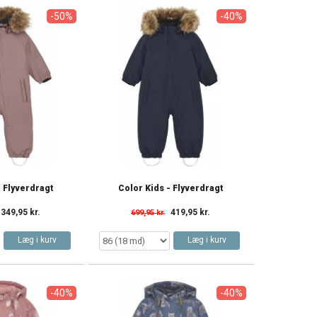
-50%
-40%
- Flyverdragt
Color Kids - Flyverdragt
349,95 kr.
419,95 kr.
699,95 kr.
Læg i kurv
Læg i kurv
-40%
-40%