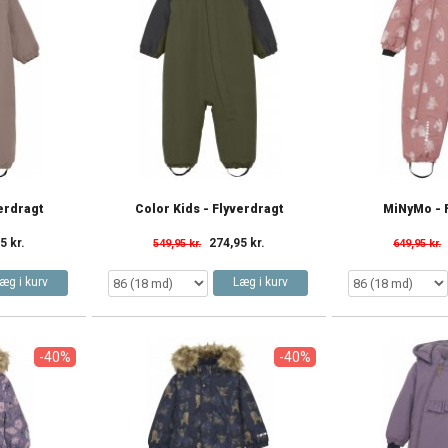
verdragt
Color Kids - Flyverdragt
MiNyMo - 
5 kr.
274,95 kr.
549,95 kr.
649,95 kr.
æg i kurv
Læg i kurv
-40%
-40%