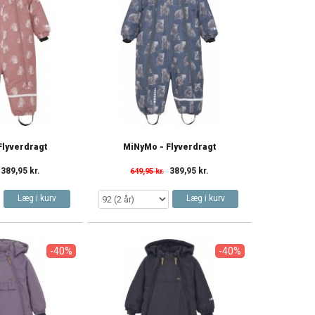
Flyverdragt
MiNyMo - Flyverdragt
389,95 kr.
389,95 kr.
649,95 kr.
Læg i kurv
Læg i kurv
-40%
-40%