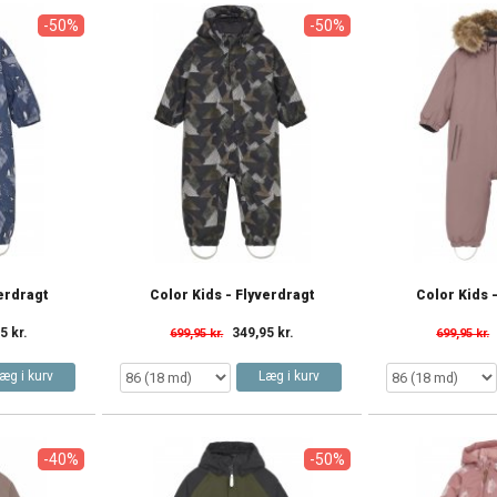
-50%
-50%
verdragt
Color Kids - Flyverdragt
Color Kids 
5 kr.
349,95 kr.
699,95 kr.
699,95 kr.
æg i kurv
Læg i kurv
-40%
-50%