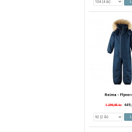
L
Reima - Flyver
649,
1.299,95 kr.
L