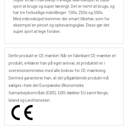
Super smart mikroskop fra Alga. Mikroskopet er både
sjovt at bruge og super lærerigt. Det er nemt at bruge, og
har tre forksellige indstillinger: 100x, 250x og 500x.
Med mikroskopet kommer der smart tilbehør, som for
eksempel en pincet og opbevaringsglas. Disse gør det
super sjovt at lege forsker.
Dette produkt er CE mærket. Når en fabrikant CE-mærker et
produkt, erklærer han på eget ansvar, at produktet er i
overensstemmelse med alle lovkrav for CE-mærkning.
Dermed garanterer han, at det pågældende produkt må
sælges i hele det Europæiske Økonomiske
Samarbejdsområde (EØS). EØS dækker EU samt Norge,
Island og Liechtenstein.