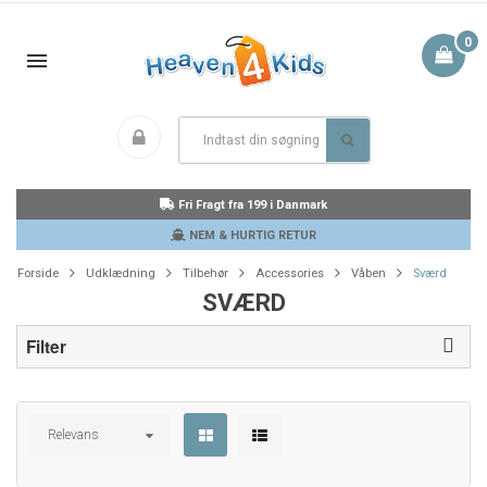
0
Fri Fragt fra 199 i Danmark
NEM & HURTIG RETUR
Forside
Udklædning
Tilbehør
Accessories
Våben
Sværd
SVÆRD
Filter
Relevans