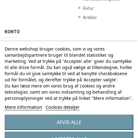
Retur
Artikler
KONTO
Denne webshop bruger cookies, som vi og vores
Min konto
Ordrehistorik
samarbejdspartnere bruger til blandet statistiker og
marketing. Ved at trykke på "Accepter alle" giver du samtykke
til alle disse formål. Du kan også vælge at tilkendegive, hvilke
Tilmelding til Nyhedsbrev
formål du vil give samtykke til ved at benytte checkboksene
ud for formålet, og derefter trykke på 'Accepter valgte'.
Vi deler aldrig din email-adresse med tredjepart
Du kan læse mere om vores brug af cookies og andre
teknologier, samt om vores indsamling og behandling af
personoplysninger ved at trykke på linket "Mere information".
Tilmeld
Mere information
Cookies detaljer
AFVIS ALLE
© Copyright by Eurostores Group A/S - CVR: 33 16 48 66