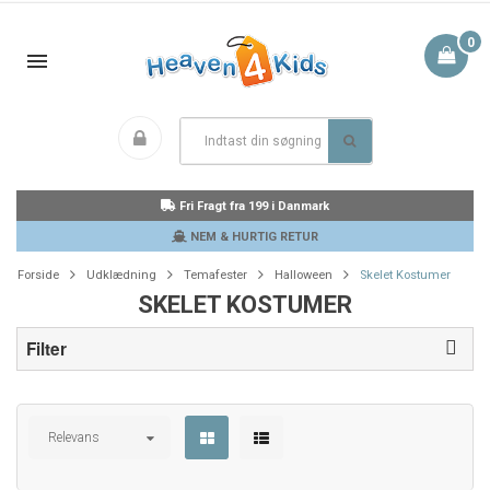
0
Fri Fragt fra 199 i Danmark
NEM & HURTIG RETUR
Forside
Udklædning
Temafester
Halloween
Skelet Kostumer
SKELET KOSTUMER
Filter
Relevans