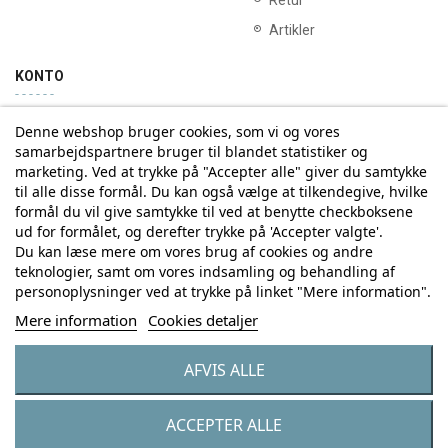
Retur
Artikler
KONTO
Denne webshop bruger cookies, som vi og vores
Min konto
Ordrehistorik
samarbejdspartnere bruger til blandet statistiker og
marketing. Ved at trykke på "Accepter alle" giver du samtykke
til alle disse formål. Du kan også vælge at tilkendegive, hvilke
Tilmelding til Nyhedsbrev
formål du vil give samtykke til ved at benytte checkboksene
ud for formålet, og derefter trykke på 'Accepter valgte'.
Vi deler aldrig din email-adresse med tredjepart
Du kan læse mere om vores brug af cookies og andre
teknologier, samt om vores indsamling og behandling af
personoplysninger ved at trykke på linket "Mere information".
Tilmeld
Mere information
Cookies detaljer
AFVIS ALLE
© Copyright by Eurostores Group A/S - CVR: 33 16 48 66
ACCEPTER ALLE