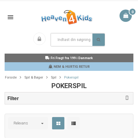
0
Fri Fragt fra 199 i Danmark
NEM & HURTIG RETUR
Forside
Spil & Bøger
Spil
Pokerspil
POKERSPIL
Filter
Relevans