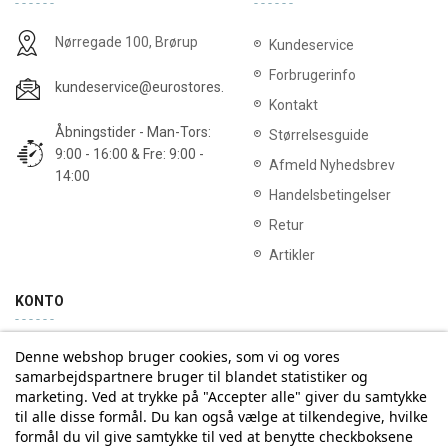
Nørregade 100, Brørup
Kundeservice
Forbrugerinfo
kundeservice@eurostores.dk
Kontakt
Åbningstider - Man-Tors:
Størrelsesguide
9:00 - 16:00 & Fre: 9:00 -
Afmeld Nyhedsbrev
14:00
Handelsbetingelser
Retur
Artikler
KONTO
Denne webshop bruger cookies, som vi og vores
Min konto
Ordrehistorik
samarbejdspartnere bruger til blandet statistiker og
marketing. Ved at trykke på "Accepter alle" giver du samtykke
til alle disse formål. Du kan også vælge at tilkendegive, hvilke
Tilmelding til Nyhedsbrev
formål du vil give samtykke til ved at benytte checkboksene