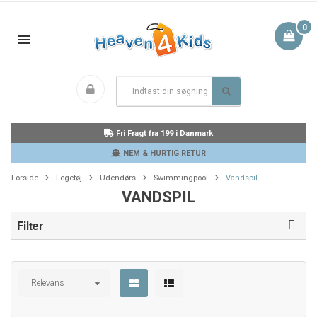
0
Fri Fragt fra 199 i Danmark
NEM & HURTIG RETUR
Forside
Legetøj
Udendørs
Swimmingpool
Vandspil
VANDSPIL
Filter
Relevans