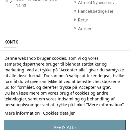
Afmeld Nyhedsbrev
14:00
Handelsbetingelser
Retur
Artikler
KONTO
Denne webshop bruger cookies, som vi og vores
Min konto
Ordrehistorik
samarbejdspartnere bruger til blandet statistiker og
marketing. Ved at trykke på "Accepter alle" giver du samtykke
til alle disse formål. Du kan også vælge at tilkendegive, hvilke
Tilmelding til Nyhedsbrev
formål du vil give samtykke til ved at benytte checkboksene
ud for formålet, og derefter trykke på 'Accepter valgte'.
Vi deler aldrig din email-adresse med tredjepart
Du kan læse mere om vores brug af cookies og andre
teknologier, samt om vores indsamling og behandling af
personoplysninger ved at trykke på linket "Mere information".
Tilmeld
Mere information
Cookies detaljer
AFVIS ALLE