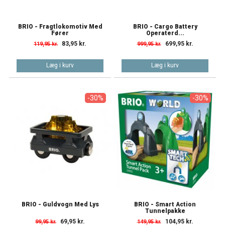
BRIO - Fragtlokomotiv Med
BRIO - Cargo Battery
Fører
Operaterd...
83,95 kr.
699,95 kr.
119,95 kr.
999,95 kr.
Læg i kurv
Læg i kurv
-30%
-30%
BRIO - Guldvogn Med Lys
BRIO - Smart Action
Tunnelpakke
69,95 kr.
104,95 kr.
99,95 kr.
149,95 kr.