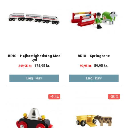
BRIO - Højhastighedstog Med
BRIO - Springbane
Lyd
174,95 kr.
59,95 kr.
249,95 kr.
99,95 kr.
Læg i kurv
Læg i kurv
-40%
-30%