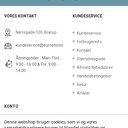
VORES KONTAKT
KUNDESERVICE
Nørregade 100, Brørup
Kundeservice
Forbrugerinfo
kundeservice@eurostores.dk
Kontakt
Åbningstider - Man-Tors:
Størrelsesguide
9:00 - 16:00 & Fre: 9:00 -
Afmeld Nyhedsbrev
14:00
Handelsbetingelser
Retur
Artikler
KONTO
Denne webshop bruger cookies, som vi og vores
Min konto
Ordrehistorik
samarbejdspartnere bruger til blandet statistiker og