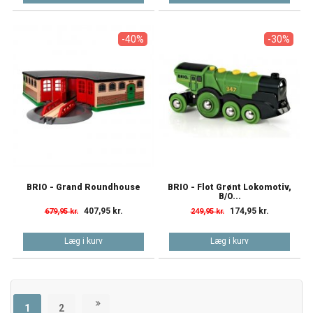
-40%
-30%
BRIO - Grand Roundhouse
BRIO - Flot Grønt Lokomotiv,
B/O...
407,95 kr.
174,95 kr.
679,95 kr.
249,95 kr.
Læg i kurv
Læg i kurv
1
2