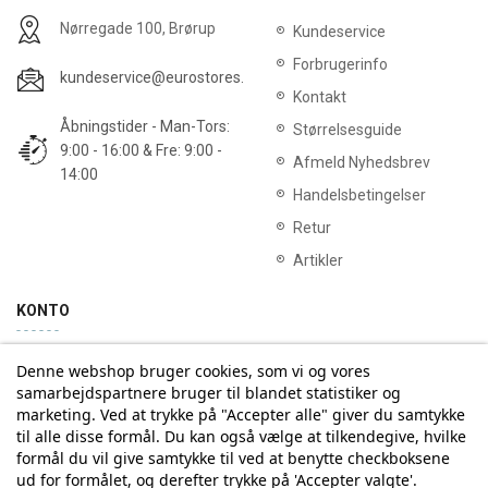
Nørregade 100, Brørup
Kundeservice
Forbrugerinfo
kundeservice@eurostores.dk
Kontakt
Åbningstider - Man-Tors:
Størrelsesguide
9:00 - 16:00 & Fre: 9:00 -
Afmeld Nyhedsbrev
14:00
Handelsbetingelser
Retur
Artikler
KONTO
Denne webshop bruger cookies, som vi og vores
Min konto
Ordrehistorik
samarbejdspartnere bruger til blandet statistiker og
marketing. Ved at trykke på "Accepter alle" giver du samtykke
til alle disse formål. Du kan også vælge at tilkendegive, hvilke
Tilmelding til Nyhedsbrev
formål du vil give samtykke til ved at benytte checkboksene
ud for formålet, og derefter trykke på 'Accepter valgte'.
Vi deler aldrig din email-adresse med tredjepart