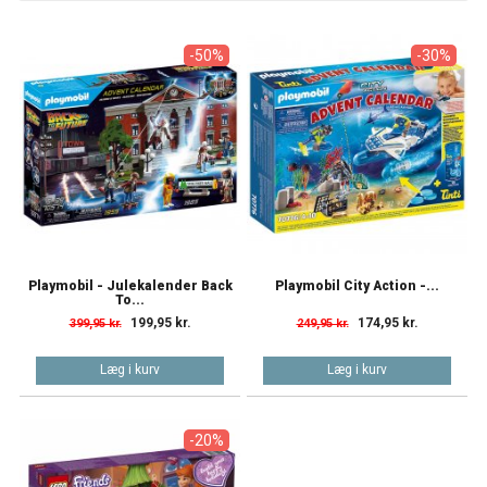
-50%
-30%
Playmobil - Julekalender Back
Playmobil City Action -...
To...
199,95 kr.
174,95 kr.
399,95 kr.
249,95 kr.
Læg i kurv
Læg i kurv
-20%