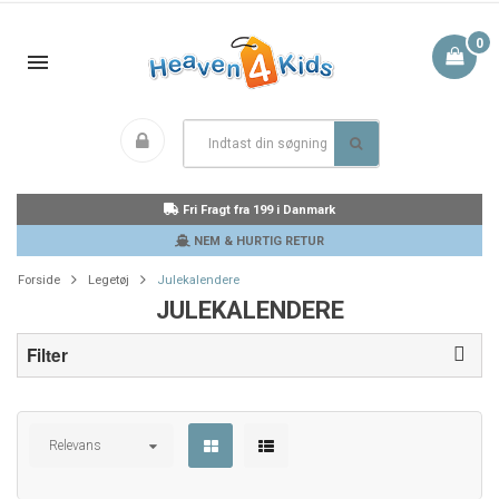
0
Fri Fragt fra 199 i Danmark
NEM & HURTIG RETUR
Forside
Legetøj
Julekalendere
JULEKALENDERE
Filter
Relevans