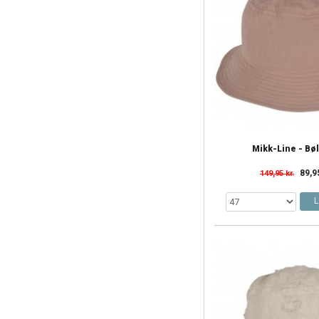
Mikk-Line - Bø
89,9
149,95 kr.
L