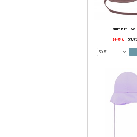
Name It - So
53,95
89,95 kr.
L