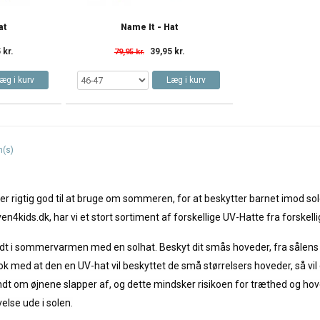
at
Name It - Hat
 kr.
39,95 kr.
79,95 kr.
æg i kurv
Læg i kurv
m(s)
er rigtig god til at bruge om sommeren, for at beskytter barnet imod so
kids.dk, har vi et stort sortiment af forskellige UV-Hatte fra forskellig
ldt i sommervarmen med en solhat. Beskyt dit smås hoveder, fra sålens s
nok med at den en UV-hat vil beskyttet de små størrelsers hoveder, så vil 
dt om øjnene slapper af, og dette mindsker risikoen for træthed og hov
else ude i solen.