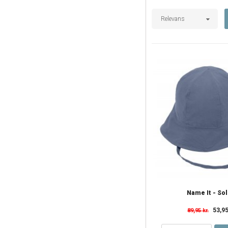
Relevans
Name It - So
53,95
89,95 kr.