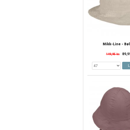
Mikk-Line - Bø
89,9
149,95 kr.
L