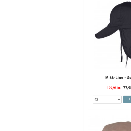
Mikk-Line - S
77,9
129,95 kr.
L