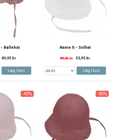
 - Bøllehat
Name It - Solhat
89,95 kr.
53,95 kr.
89,95 kr.
Læg i kurv
Læg i kurv
-40%
-40%