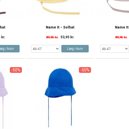
lhat
Name It - Solhat
Name It
 kr.
53,95 kr.
89,95 kr.
89,95 kr.
æg i kurv
Læg i kurv
-50%
-50%