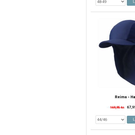
L
Reima - Ha
67,9
169,95 kr.
L