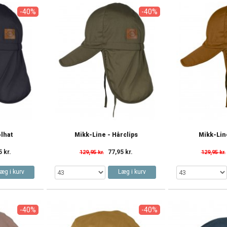
-40%
-40%
olhat
Mikk-Line - Hårclips
Mikk-Lin
5 kr.
77,95 kr.
129,95 kr.
129,95 kr.
æg i kurv
Læg i kurv
-40%
-40%