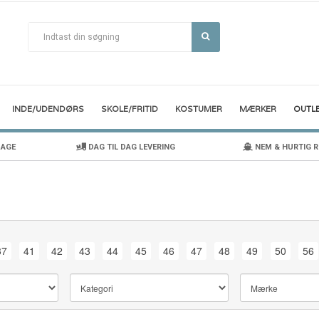
INDE/UDENDØRS
SKOLE/FRITID
KOSTUMER
MÆRKER
OUTL
DAGE
DAG TIL DAG LEVERING
NEM & HURTIG 
37
41
42
43
44
45
46
47
48
49
50
56