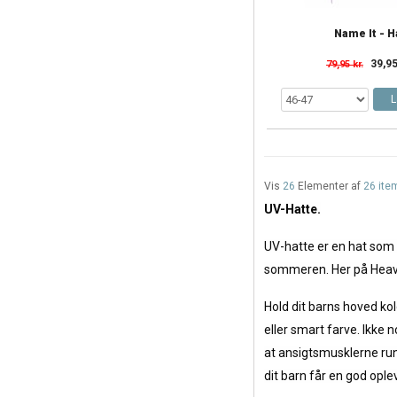
Name It - H
39,95
79,95 kr.
L
Vis
26
Elementer af
26 ite
UV-Hatte.
UV-hatte er en hat som 
sommeren. Her på Heaven4
Hold dit barns hoved ko
eller smart farve. Ikke 
at ansigtsmusklerne run
dit barn får en god oplev