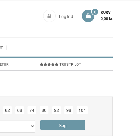
0
KURV
Log Ind
0,00 kr.
ET
RETUR
TRUSTPILOT
62
68
74
80
92
98
104
Søg