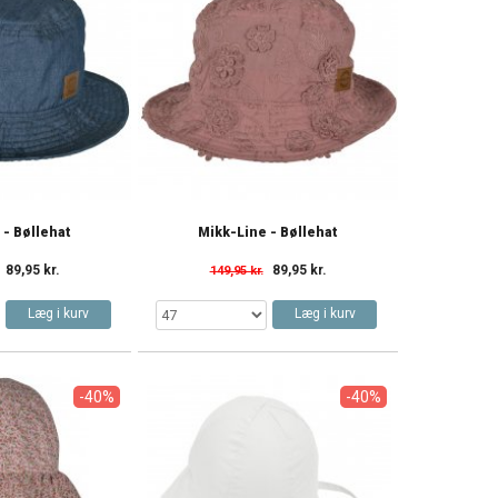
 - Bøllehat
Mikk-Line - Bøllehat
89,95 kr.
89,95 kr.
149,95 kr.
Læg i kurv
Læg i kurv
-40%
-40%