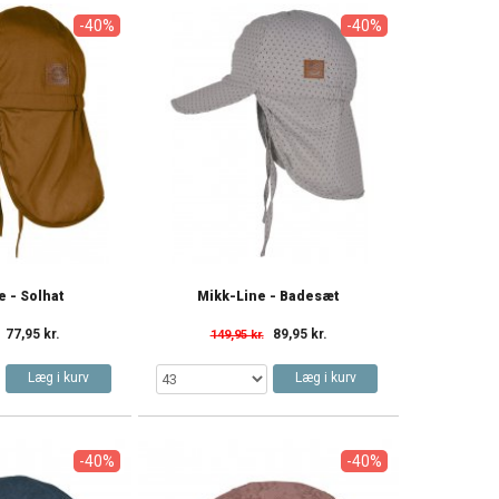
-40%
-40%
e - Solhat
Mikk-Line - Badesæt
77,95 kr.
89,95 kr.
149,95 kr.
Læg i kurv
Læg i kurv
-40%
-40%