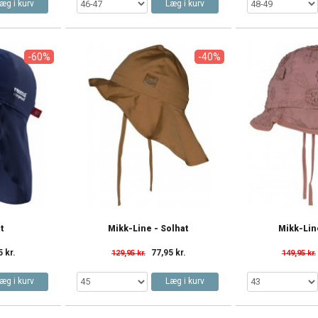
æg i kurv
Læg i kurv
-60%
-40%
t
Mikk-Line - Solhat
Mikk-Lin
5 kr.
77,95 kr.
129,95 kr.
149,95 kr.
æg i kurv
Læg i kurv