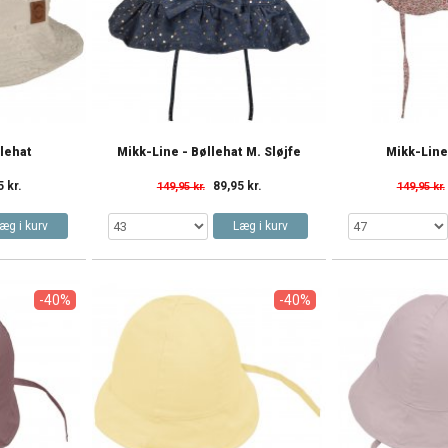
llehat
Mikk-Line - Bøllehat M. Sløjfe
Mikk-Line
5 kr.
89,95 kr.
149,95 kr.
149,95 kr.
æg i kurv
Læg i kurv
-40%
-40%