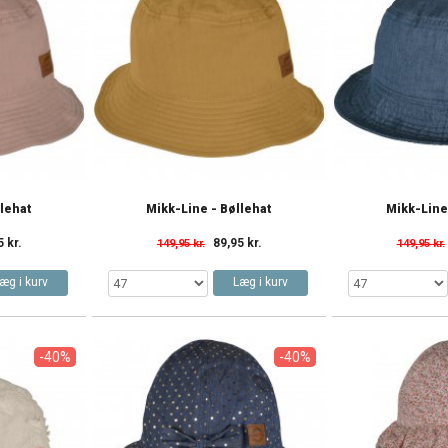
llehat
Mikk-Line - Bøllehat
Mikk-Line
5 kr.
89,95 kr.
149,95 kr.
149,95 kr.
æg i kurv
Læg i kurv
-40%
-40%