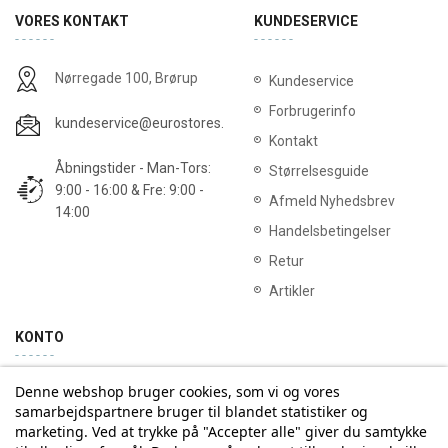
VORES KONTAKT
KUNDESERVICE
Nørregade 100, Brørup
Kundeservice
Forbrugerinfo
kundeservice@eurostores.dk
Kontakt
Åbningstider - Man-Tors:
Størrelsesguide
9:00 - 16:00 & Fre: 9:00 -
Afmeld Nyhedsbrev
14:00
Handelsbetingelser
Retur
Artikler
KONTO
Denne webshop bruger cookies, som vi og vores
Min konto
Ordrehistorik
samarbejdspartnere bruger til blandet statistiker og
marketing. Ved at trykke på "Accepter alle" giver du samtykke