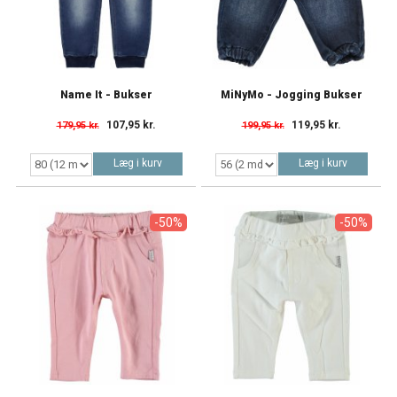
Name It - Bukser
MiNyMo - Jogging Bukser
107,95 kr.
119,95 kr.
179,95 kr.
199,95 kr.
Læg i kurv
Læg i kurv
-50%
-50%