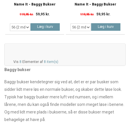
Name It - Baggy Bukser
Name It - Baggy Bukser
59,95 kr.
59,95 kr.
119,95 kr.
119,95 kr.
Læg i kurv
Læg i kurv
Vis
8
Elementer af
8 item(s)
Baggy bukser
Baggy bukser kendetegner sig ved at, det er er par busker som
sidder lidt mere løs en normale bukser, og skaber dette løse look.
Typisk har baggy busker mere luft ved numsen, og i mellem
lårene, men du kan også finde modeller som meget løse i benene.
Og med lidt mere plads i bukserne, så er disse bukser meget
behagelige at have på.