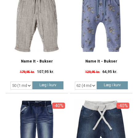
Name It - Bukser
Name It - Bukser
107,95 kr.
64,95 kr.
179,95 kr.
129,95 kr.
Læg i kurv
Læg i kurv
-40%
-40%